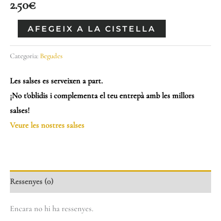
2.50
€
AFEGEIX A LA CISTELLA
Categoria:
Begudes
Les salses es serveixen a part.
¡No t'oblidis i complementa el teu entrepà amb les millors
salses!
Veure les nostres salses
Ressenyes (0)
Encara no hi ha ressenyes.