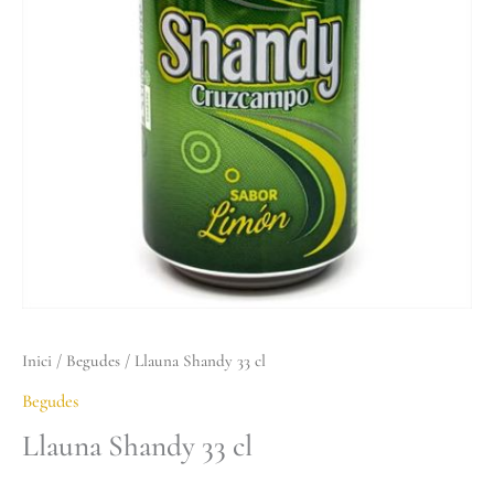
33
cl
Inici
/
Begudes
/ Llauna Shandy 33 cl
Begudes
Llauna Shandy 33 cl