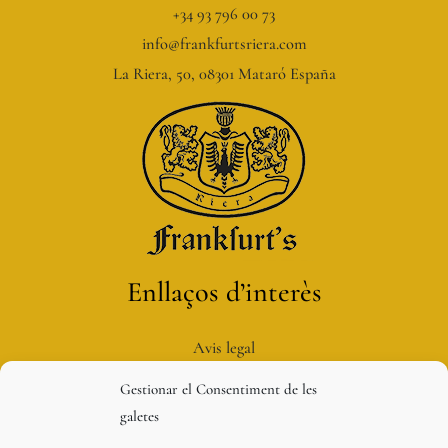
+34 93 796 00 73
info@frankfurtsriera.com
La Riera, 50, 08301 Mataró España
Enllaços d’interès
Avis legal
Política de privacitat
Gestionar el Consentiment de les
Política de galetes
galetes
Condicions de compra