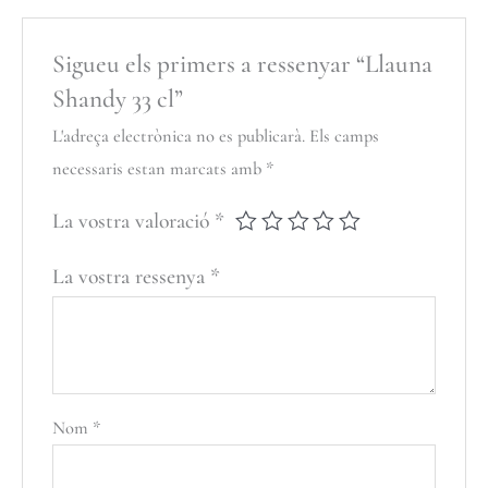
Sigueu els primers a ressenyar “Llauna
Shandy 33 cl”
L'adreça electrònica no es publicarà.
Els camps
necessaris estan marcats amb
*
La vostra valoració
*
La vostra ressenya
*
Nom
*