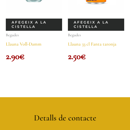
AFEGEIX A LA
AFEGEIX A LA
CISTELLA
CISTELLA
Begudes
Begudes
Llauna Voll-Damm
Llauna 33 cl Fanta taronja
2.90
€
2.50
€
Detalls de contacte