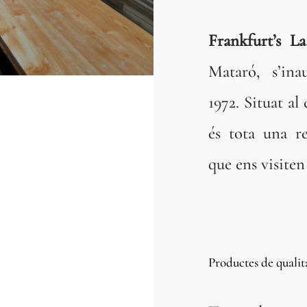
Frankfurt’s L
Mataró, s’ina
1972. Situat al
és tota una re
que ens visiten
Productes de qualit