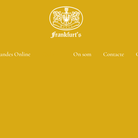
ndes Online
Qui som
On som
Contacte