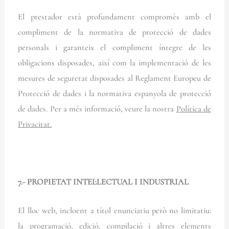
El prestador està profundament compromès amb el
compliment de la normativa de protecció de dades
personals i garanteix el compliment íntegre de les
obligacions disposades, així com la implementació de les
mesures de seguretat disposades al Reglament Europeu de
Protecció de dades i la normativa espanyola de protecció
de dades. Per a més informació, veure la nostra
Política de
Privacitat.
7.- PROPIETAT INTEL·LECTUAL I INDUSTRIAL
El lloc web, incloent a títol enunciatiu però no limitatiu:
la programació, edició, compilació i altres elements