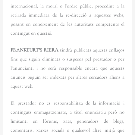
internacional, la moral o l’ordre públic, procedint a la
retirada immediata de la re-direcció a aquestes webs,
posant en coneixement de les autoritats competents el
contingut en qüestió.
FRANKFURT’S RIERA
tindrà publicats aquests enllaços
fins que siguin eliminats o suspesos pel prestador o per
l’anunciant, i no serà responsable encara que aquests
anuncis puguin ser indexats per altres cercadors aliens a
aquest web.
El prestador no es responsabilitza de la informació i
continguts emmagatzemats, a títol enunciatiu però no
limitant, en fòrums, xats, generadors de blogs,
comentaris, xarxes socials o qualsevol altre mitjà que