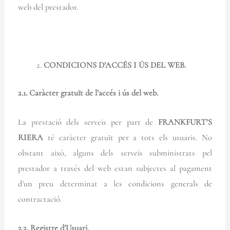
web del prestador.
CONDICIONS D’ACCÉS I ÚS DEL WEB.
2.1. Caràcter gratuït de l’accés i ús del web.
La prestació dels serveis per part de
FRANKFURT’S
RIERA
té caràcter gratuït per a tots els usuaris. No
obstant això, alguns dels serveis subministrats pel
prestador a través del web estan subjectes al pagament
d’un preu determinat a les condicions generals de
contractació.
2.2. Registre d’Usuari.