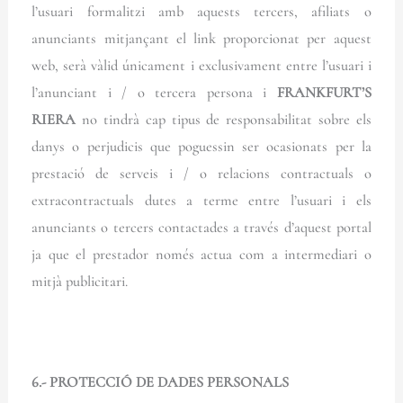
l’usuari formalitzi amb aquests tercers, afiliats o
anunciants mitjançant el link proporcionat per aquest
web, serà vàlid únicament i exclusivament entre l’usuari i
l’anunciant i / o tercera persona i
FRANKFURT’S
RIERA
no tindrà cap tipus de responsabilitat sobre els
danys o perjudicis que poguessin ser ocasionats per la
prestació de serveis i / o relacions contractuals o
extracontractuals dutes a terme entre l’usuari i els
anunciants o tercers contactades a través d’aquest portal
ja que el prestador només actua com a intermediari o
mitjà publicitari.
6.- PROTECCIÓ DE DADES PERSONALS