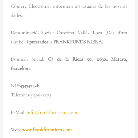
Comerç Electrònic, informem als usuaris de les nostres
dades:
Denominació Social: Caterina Vallès Loza (Des d’ara
també el
prestador
o
FRANKFURT’S RIERA
)
Domicili Social:
C/ de la Riera 50, 08301 Mataró,
Barcelona
NIF:
45474242E
Telèfon: 93.796.00.73
E-Mail:
info@frankfurtsriera.com
Web:
www.frankfurtsriera.com