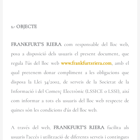
1.- OBJECTE
FRANKFURT’S RIERA
com responsable del lloc web,
posa a disposició dels usuaris el present document, que
regula l’ús del lloc web
www.frankfurtsriera.com
, amb el
qual pretenem donar compliment a les obligacions que
disposa la Llei 34/2002, de serveis de la Societat de la
Informació i del Comerç Electrònic (LSSICE o LSSI), així
com informar a tots els usuaris del lloc web respecte de
quines són les condicions d’ús del lloc web.
A través del web,
FRANKFURT’S RIERA
facilita als
usuaris l’accés i utilització de diferents serveis i continguts