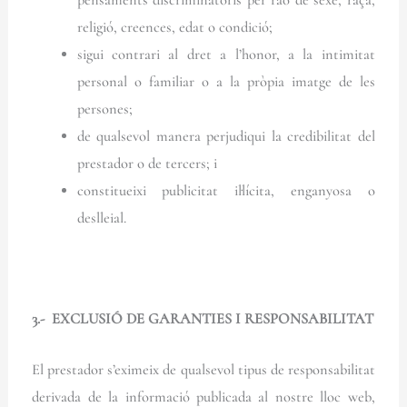
pensaments discriminatoris per raó de sexe, raça,
religió, creences, edat o condició;
sigui contrari al dret a l’honor, a la intimitat
personal o familiar o a la pròpia imatge de les
persones;
de qualsevol manera perjudiqui la credibilitat del
prestador o de tercers; i
constitueixi publicitat il·lícita, enganyosa o
deslleial.
3.- EXCLUSIÓ DE GARANTIES I RESPONSABILITAT
El prestador s’eximeix de qualsevol tipus de responsabilitat
derivada de la informació publicada al nostre lloc web,