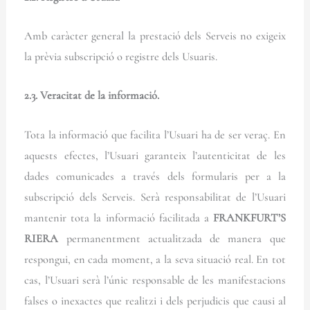
Amb caràcter general la prestació dels Serveis no exigeix
la prèvia subscripció o registre dels Usuaris.
2.3. Veracitat de la informació.
Tota la informació que facilita l’Usuari ha de ser veraç. En
aquests efectes, l’Usuari garanteix l’autenticitat de les
dades comunicades a través dels formularis per a la
subscripció dels Serveis. Serà responsabilitat de l’Usuari
mantenir tota la informació facilitada a
FRANKFURT’S
RIERA
permanentment actualitzada de manera que
respongui, en cada moment, a la seva situació real. En tot
cas, l’Usuari serà l’únic responsable de les manifestacions
falses o inexactes que realitzi i dels perjudicis que causi al