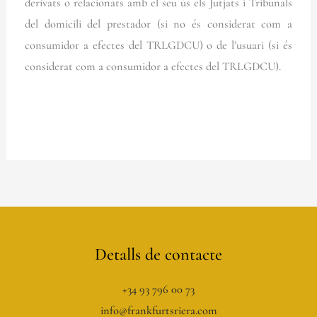
derivats o relacionats amb el seu ús els Jutjats i Tribunals
del domicili del prestador (si no és considerat com a
consumidor a efectes del TRLGDCU) o de l’usuari (si és
considerat com a consumidor a efectes del TRLGDCU).
Detalls de contacte
+34 93 796 00 73
info@frankfurtsriera.com