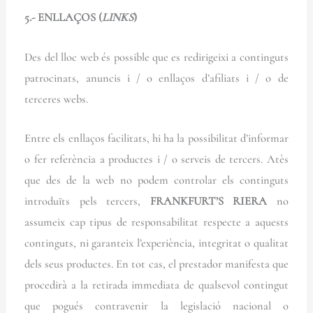
5.- ENLLAÇOS (
LINKS
)
Des del lloc web és possible que es redirigeixi a continguts
patrocinats, anuncis i / o enllaços d’afiliats i / o de
terceres webs.
Entre els enllaços facilitats, hi ha la possibilitat d’informar
o fer referència a productes i / o serveis de tercers. Atès
que des de la web no podem controlar els continguts
introduïts pels tercers,
FRANKFURT’S RIERA
no
assumeix cap tipus de responsabilitat respecte a aquests
continguts, ni garanteix l’experiència, integritat o qualitat
dels seus productes. En tot cas, el prestador manifesta que
procedirà a la retirada immediata de qualsevol contingut
que pogués contravenir la legislació nacional o