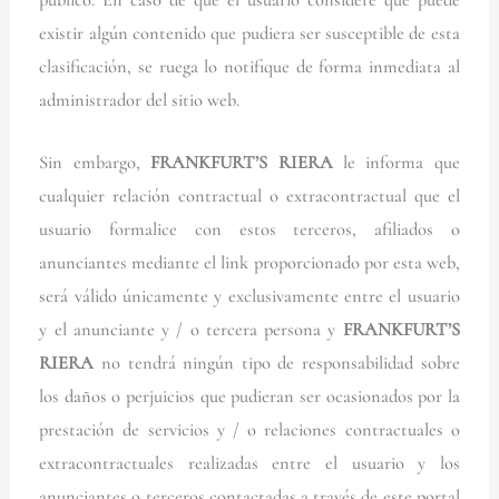
público. En caso de que el usuario considere que puede
existir algún contenido que pudiera ser susceptible de esta
clasificación, se ruega lo notifique de forma inmediata al
administrador del sitio web.
Sin embargo,
FRANKFURT’S RIERA
le informa que
cualquier relación contractual o extracontractual que el
usuario formalice con estos terceros, afiliados o
anunciantes mediante el link proporcionado por esta web,
será válido únicamente y exclusivamente entre el usuario
y el anunciante y / o tercera persona y
FRANKFURT’S
RIERA
no tendrá ningún tipo de responsabilidad sobre
los daños o perjuicios que pudieran ser ocasionados por la
prestación de servicios y / o relaciones contractuales o
extracontractuales realizadas entre el usuario y los
anunciantes o terceros contactadas a través de este portal