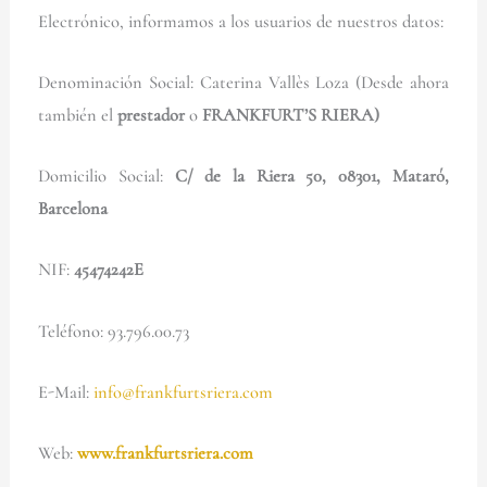
Electrónico, informamos a los usuarios de nuestros datos:
Denominación Social: Caterina Vallès Loza (Desde ahora
también el
prestador
o
FRANKFURT’S RIERA)
Domicilio Social:
C/ de la Riera 50, 08301, Mataró,
Barcelona
NIF:
45474242E
Teléfono: 93.796.00.73
E-Mail:
info@frankfurtsriera.com
Web:
www.frankfurtsriera.com