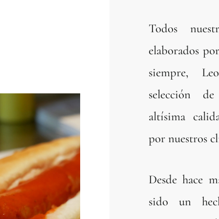
Todos nuest
elaborados po
siempre, L
selección d
altísima cali
por nuestros cl
Desde hace má
sido un hec