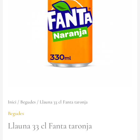
cl
Fanta
taronja
Inici
/
Begudes
/ Llauna 33 cl Fanta taronja
Begudes
Llauna 33 cl Fanta taronja