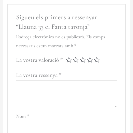
Sigueu els primers a ressenyar
“Llauna 33 cl Fanta taronja”
L'adreça electrònica no es publicarà.
Els camps
necessaris estan marcats amb
*
La vostra valoració
*
La vostra ressenya
*
Nom
*