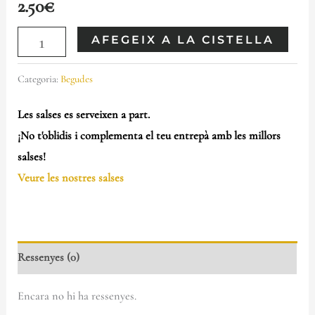
2.50
€
AFEGEIX A LA CISTELLA
Categoria:
Begudes
Les salses es serveixen a part.
¡No t'oblidis i complementa el teu entrepà amb les millors
salses!
Veure les nostres salses
Ressenyes (0)
Encara no hi ha ressenyes.