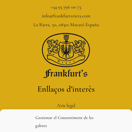
+34 93 796 00 73
info@frankfurtsriera.com
La Riera, 50, 08301 Mataró España
Enllaços d’interès
Avis legal
Política de privacitat
Gestionar el Consentiment de les
Política de galetes
galetes
Condicions de compra