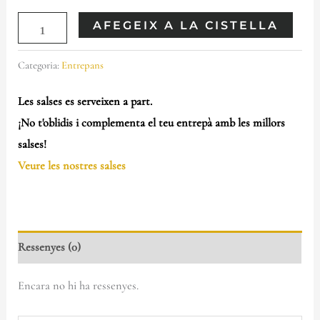
AFEGEIX A LA CISTELLA
Categoria:
Entrepans
Les salses es serveixen a part.
¡No t'oblidis i complementa el teu entrepà amb les millors
salses!
Veure les nostres salses
Ressenyes (0)
Encara no hi ha ressenyes.