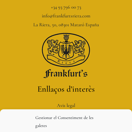
+34 93 796 00 73
info@frankfurtsriera.com
La Riera, 50, 08301 Mataró España
Enllaços d’interès
Avis legal
Política de privacitat
Gestionar el Consentiment de les
Política de galetes
galetes