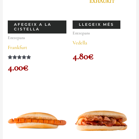
EXHAURIT
AFEGEIX A LA
LLEGEIX MÉS
CISTELLA
Entrepans
Entrepans
Vedella
Frankfurt
4.80
€
Puntuat amb
4.00
€
5.00
de 5