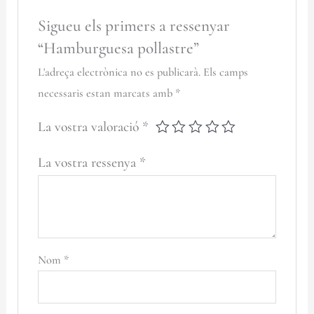
Sigueu els primers a ressenyar
“Hamburguesa pollastre”
L'adreça electrònica no es publicarà.
Els camps
necessaris estan marcats amb
*
La vostra valoració
*
La vostra ressenya
*
Nom
*