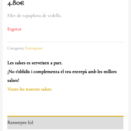
4.80
€
Filet de tapaplana de vedella.
Esgotat
Categoria:
Entrepans
Les salses es serveixen a part.
¡No t'oblidis i complementa el teu entrepà amb les millors
salses!
Veure les nostres salses
Ressenyes (0)