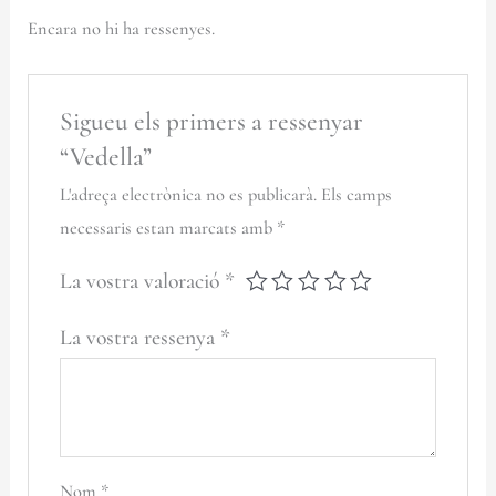
Encara no hi ha ressenyes.
Sigueu els primers a ressenyar
“Vedella”
L'adreça electrònica no es publicarà.
Els camps
necessaris estan marcats amb
*
La vostra valoració
*
La vostra ressenya
*
Nom
*