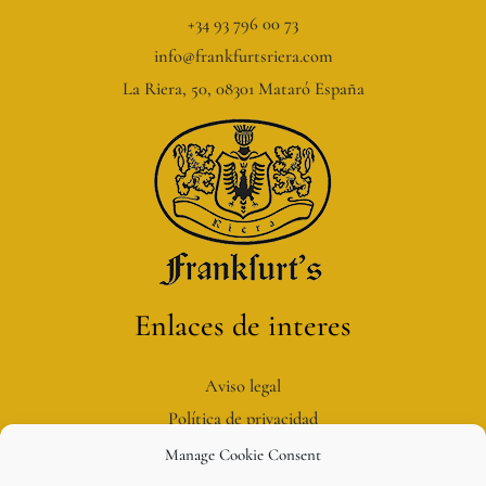
+34 93 796 00 73
info@frankfurtsriera.com
La Riera, 50, 08301 Mataró España
Enlaces de interes
Aviso legal
Política de privacidad
Política de cookies
Manage Cookie Consent
Condiciones compra