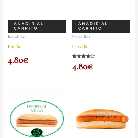
AÑADIR AL
AÑADIR AL
CARRITO
CARRITO
Bocadillos
Bocadillos
Pincho
Cervela
4.80
€
Valorado
4.80
€
con
4.00
de 5