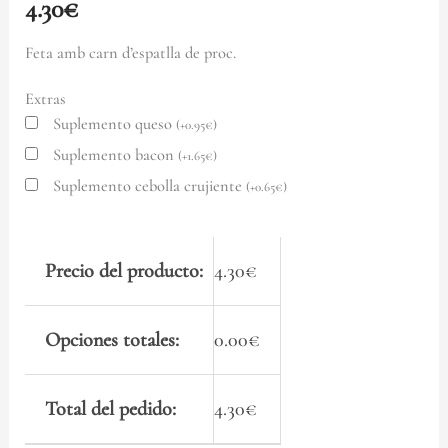
4.30
€
Feta amb carn d’espatlla de proc.
Extras
Suplemento queso
(
+
0.95
€
)
Suplemento bacon
(
+
1.65
€
)
Suplemento cebolla crujiente
(
+
0.65
€
)
Precio del producto:
4.30
€
Opciones totales:
0.00
€
Total del pedido:
4.30
€