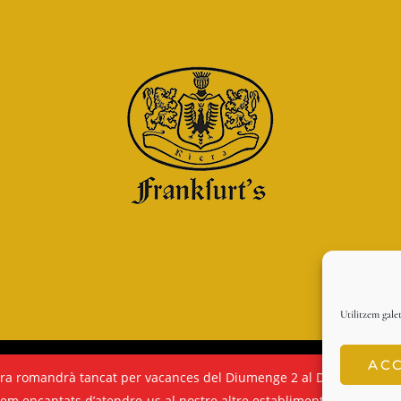
Utilitzem galet
AC
D&D Serveis
era romandrà tancat per vacances del Diumenge 2 al Dilluns 10 d’A
rem encantats d’atendre-us al nostre altre establiment:
Frankfurt’s