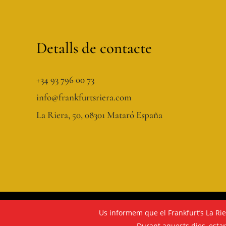
Detalls de contacte
+34 93 796 00 73
info@frankfurtsriera.com
La Riera, 50, 08301 Mataró España
Copyright © 2026 Frankfurts Riera | Dissenyat per
Us informem que el Frankfurt’s La Ri
Durant aquests dies, esta