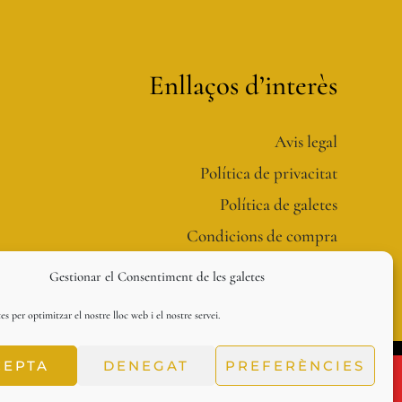
Enllaços d’interès
Avis legal
Política de privacitat
Política de galetes
Condicions de compra
Gestionar el Consentiment de les galetes
es per optimitzar el nostre lloc web i el nostre servei.
CEPTA
DENEGAT
PREFERÈNCIES
gost (ambdós inclosos).
 Santa Anna
.
Ocultar