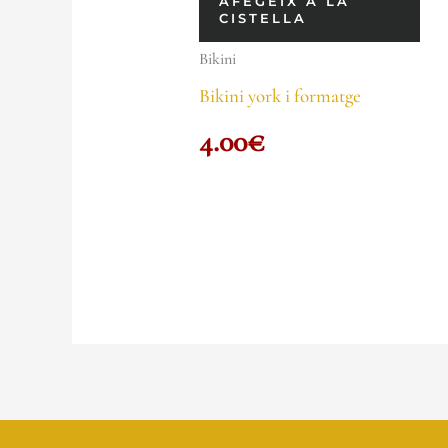
AFEGEIX A LA
CISTELLA
Bikini
Bikini york i formatge
4.00
€